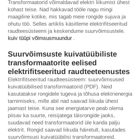
Transformaatorid võimaldavad elektri liikumist ühest
kohast teise. Nad hakkavad tööle nagu mingi
maagiline kotike, mis tagab meie rongide sujuva ja
ohutu töö. Selles artiklis käsitleme elektrifitseeritud
raudteesüsteemi ja keskendume suurvõimsustele.
kuiv tüüpi võimsusmuundur
.
Suurvõimsuste kuivatüübiliste
transformaatorite eelised
elektrifitseeritud raudteeteenustes
Elektrifitseeritud raudteesüsteem: suurvõimsused
kuivatüübilised transformaatorid (PDF). Neid
kasutatakse rongidele tugeva ja tõhusa elektrienergia
tarnimiseks, mille abil nad saavad liikuda ühest
jaamast teise. Kuna see energiatarve peab olema
piisav ka suurte, reisijatega täisrongide jaoks,
suudavad need transformaatorid üle kanda palju
elektrit. Rongid saavad liikuda häiretult, kasutades
suurvõimsusi kuivatüübilisi transformaatoreid.