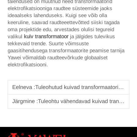
täiendused on muutnud need transformaatorid
elektrofikatsiooniga raudtee süsteemide jaoks
ideaalseks lahenduseks. Kuigi see võib olla
keeruline, saavad raudteeettevõtted siiski tagada
oma projektide edu, arvestades olulisi tegureid
valikul
kuiv transformatoor
ja jälgides tulevikus
tekkevaid trende. Suurte võimsuste
gaasitihendusega transformaatorite peamise tarnija
Yawei võimaldab raudteevõrkude globaalset
elektrofikatsiooni.
Eelneva :
Tuleohutud kuivad transformaatorid linnapiirkondade ja tundlike alade jaoks
Järgmine :
Tuleohtu vähendavad kuivad transformaatorid tihedates paigaldustes