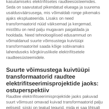
kasutamiseks elektrifitsetes raudteesüsteemides.
Seda on saavutatud pikendatud elueaga ja suurema
usaldusväärsusega, mis võimaldab ronge pikemaks
ajaks ekspluateerida. Lisaks on need
transformaatorid nüüd väiksemad ja kergemad,
mistõttu on neid palju mugavam paigaldada ja
hooldada. Need tehnoloogilised edusammud on
võimaldanud suurte võimsustega kuivtüüpi
transformaatoritel saada kõige sobivamaks
lahenduseks kõrgkiiruslikele elektrifitsetele
raudteesüsteemidele.
Suurte võimsustega kuivtüüpi
transformaatorid raudtee
elektrifitseerimisprojektide jaoks:
ostuperspektiiv
Raudtee elektrifitseerimisprojektide jaoks pakuvad
suurt võimsust omavad kuivad transformaatorid palju
eeliseid; siiski on teatud tegurid, mida ei saa lihtsalt