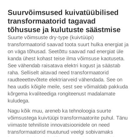
Suurvõimsused kuivatüübilised
transformaatorid tagavad
tõhususe ja kulutuste säästmise
Suurte võimsuste dry-type (kuivtüüpi)
transformaatorid saavad toota suurt hulka energiat ja
on väga tõhusad. Seetõttu saavad nad energiat üle
kanda ühest kohast teise ilma võimsuse kaotuseta.
See vähendab raisatava elektri kogust ja säästab
raha. Selliselt aitavad need transformaatorid
raudteeettevõtete elektriarveid vähendada. See on
hea uudis kõigile meile, sest see võimaldab pakkuda
kõrgema kvaliteediga rongiteenust madalamate
kuludega.
Nagu kõik muu, areneb ka tehnoloogia suurte
võimsustega kuivtüüpi transformaatorite puhul. Tänu
viimaste tehniliste innovatsioonidele on need
transformaatorid muutunud veelgi sobivamaks