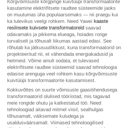
Kõrgvõimsuste kõrgpinge kuivtüüpi transformaatorite
kasutamine elektrifitsete raudtee süsteemide jaoks
on muutumas üha populaarsemaks — nii praegu kui
ka tulevikus veelgi rohkem. Need Yawei
kaaste
resiinsete kuivsete transformatoreid
saavad
odavamaks ja pikkema elueaga, hoiades ronge
turvaliselt ja tõhusalt liikumas aastaid edasi. See
rõhutab ka jätkusuutlikkust, kuna transformaatorid on
projekteeritud nii, et vähendada energiakadusid ja
heitmeid. Võime ainult oodata, et tulevased
elektrifitsete raudtee süsteemid saavad tehnoloogia
edasise arenguga veel rohkem kasu kõrgvõimsuste
kuivtüüpi transformaatorite kasutamisest.
Kokkuvõttes on suurte võimsuste gaasitihendusega
transformaatorid olulised tööriistad, mis tagavad
meie rongide ohutu ja katkestatud töö. Need
tehnoloogiad aitavad mitmel viisil, sealhulgas
tõhusamalt, väiksemate kuludega ja
usaldusväärsamalt. Viimased tehnoloogilised