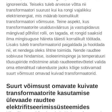
ignoreerida. Teiseks tuleb arvesse võtta nii
transformaatori suurust kui ka rongi vajalikku
elektrienergiat, mis määrab loomulikult
transformaatori võimsuse. Teine aspekt, kus
transformaatorite usaldusväärsus ja vastupidavus
mängivad põhilist rolli, on tagada, et rongid saaksid
ilma mingisuguse häireta täiesti korralikult töötada.
Lisaks tuleb transformaatorid paigaldada ja hooldada
nii, et nendega oleks lihtne toimida. Nende raudtee
sobivuse hindamise, isoleerimispinge ja temperatuuri
tõusupiiride mõistmine aitab raudteeettevõtetel valida
oma ettenähtud rakenduste jaoks kõige sobivamad
suurt võimsust omavad kuivad transformaatorid.
Suurt võimsust omavate kuivate
transformaatorite kasutamise
ülevaade raudtee
elektrifitseerimissüsteemides